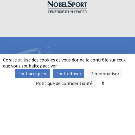
Ce site utilise des cookies et vous donne le contrôle sur ceux
que vous souhaitez activer
Tout accepter
Tout refuser
Personnaliser
INFORMATIONS
X
Masquer le b
Politique de confidentialité
SIGNALER UNE VIOLENCE
MENTIONS LÉGALES
POLITIQUE D'UTILISATION DES COOKIES
FAQ
POLITIQUE DE CONFIDENTIALITÉ
PRATIQUE DU BALL-TRAP PAR LES PERSONNES EN SITUATION DE
HANDICAP
AUTRES TITRES DE PRATIQUE
CONTACT