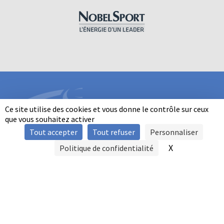
Ce site utilise des cookies et vous donne le contrôle sur ceux
que vous souhaitez activer
Tout accepter
Tout refuser
Personnaliser
INFORMATIONS
X
Masquer le b
Politique de confidentialité
SIGNALER UNE VIOLENCE
MENTIONS LÉGALES
POLITIQUE D'UTILISATION DES COOKIES
FAQ
POLITIQUE DE CONFIDENTIALITÉ
PRATIQUE DU BALL-TRAP PAR LES PERSONNES EN SITUATION DE
HANDICAP
AUTRES TITRES DE PRATIQUE