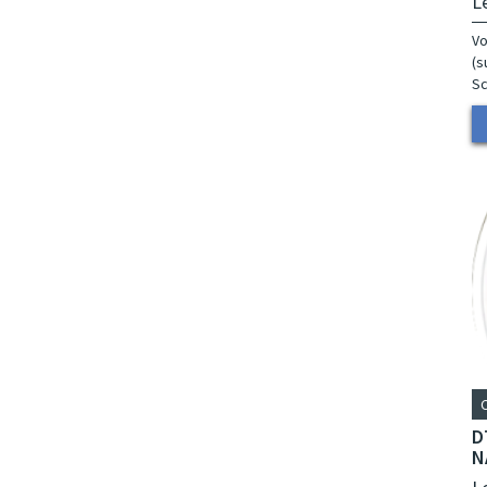
L
Vo
(s
Sc
D
N