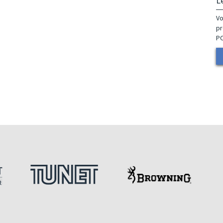
L
Vo
pr
P