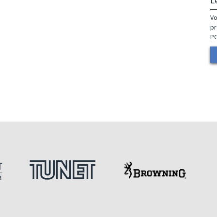
L
Vo
pr
P