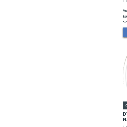
L
Vo
(s
Sc
D
N