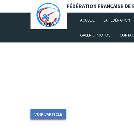
Panneau de gestion des cookies
FÉDÉRATION FRANÇAISE DE B
(CURRENT)
ACCUEIL
LA FÉDÉRATION
GALERIE PHOTOS
CONTAC
A LA UNE
Championnat de France Fosse U
Championnat de France de Fosse Universelle 2026 : Info i
en Gironde, nous souhaitons informer...
VOIR L'ARTICLE