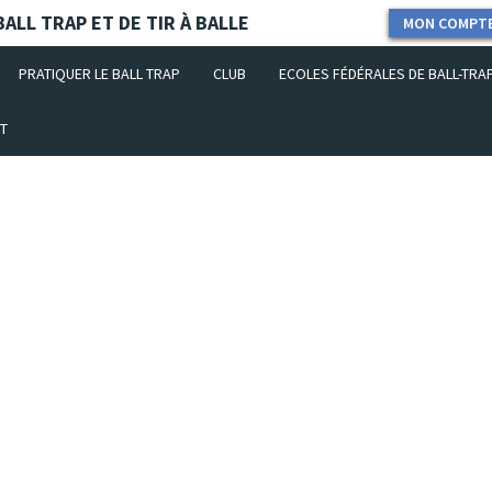
ALL TRAP ET DE TIR À BALLE
MON COMPT
PRATIQUER LE BALL TRAP
CLUB
ECOLES FÉDÉRALES DE BALL-TRA
T
niverselle : Maintenu
mportante À la suite des incendies actuellement en cours