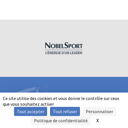
Ce site utilise des cookies et vous donne le contrôle sur ceux
que vous souhaitez activer
Tout accepter
Tout refuser
Personnaliser
INFORMATIONS
X
Masquer le b
Politique de confidentialité
SIGNALER UNE VIOLENCE
MENTIONS LÉGALES