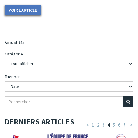
VOIR L'ARTICLE
Actualités
Catégorie
Trier par
DERNIERS ARTICLES
<
1
2
3
4
5
6
7
>